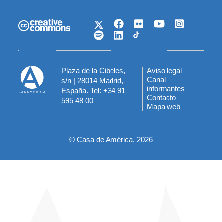
Plaza de la Cibeles,
Aviso legal
Menú
Canal
s/n | 28014 Madrid,
informantes
España. Tel: +34 91
del
Contacto
595 48 00
Mapa web
pie
© Casa de América, 2026