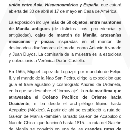
unión entre Asia, Hispanoamérica y España
,
que estará
abierta del 30 de abril al 17 de mayo en Casa de América.
La exposición incluye
más de 50 objetos, entre mantones
de Manila antiguos
(de distintos tipos, procedencias y
antigüedad),
cajas de mantón de Manila, artesanías
mexicanas y piezas
inspiradas en el mantón de
destacados diseñadores de moda, como Antonio Alvarado
y Juan Duyos. La comisaria de la muestra es la estudiosa
y coleccionista Verónica Durán Castello.
En 1565, Miguel López de Legazpi, por mandato de Felipe
II, y al mando de la Nao San Pedro, dirige la expedición que
guía el fraile agustino y cosmógrafo Andrés de Urdaneta,
en la que se descubre el “tornaviaje”, la
ruta marítima que
atravesaba el Océano Pacífico de Oriente hacia
Occidente
, e iba desde el archipiélago filipino hasta
Acapulco (México). A partir de ahí se estableció la ruta del
Galeón de Manila -también llamado Galeón de Acapulco o
Nao de China- que funcionó hasta 1815. La ruta del Galeón
de Manila se convirtió en una de las
grandes rutas de