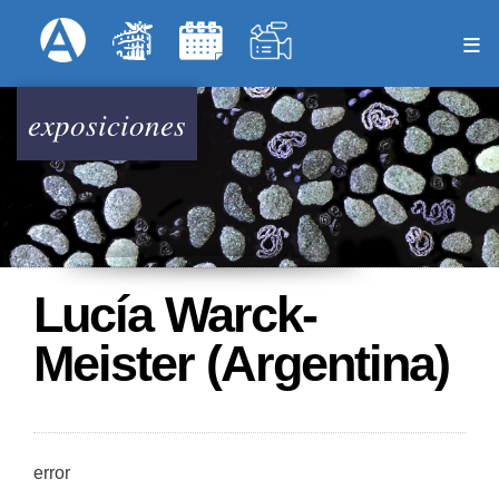
Pasar
Formulari
Menú Superior
al
contenido
principal
exposiciones
Lucía Warck-
Meister (Argentina)
error