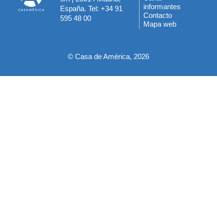
informantes
España. Tel: +34 91
del
Contacto
595 48 00
Mapa web
pie
© Casa de América, 2026