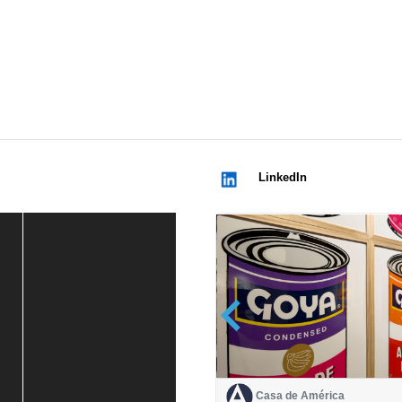
LinkedIn
Casa de América
Casa de América
1 mes