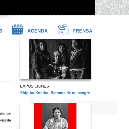
S
AGENDA
PRENSA
EXPOSICIONES
Shipibo-Konibo. Retratos de mi sangre
diante
isible