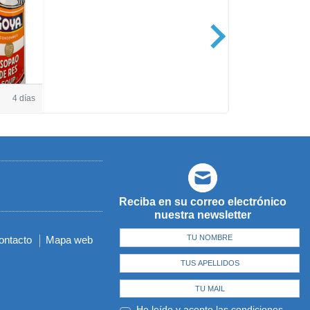
Casa de Amé
4 días
Reciba en su correo electrónico
nuestra newsletter
ontacto
Mapa web
He leído y acepto las
condiciones