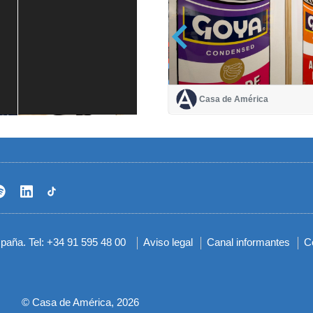
Casa de América
Casa de América
1 mes
spaña. Tel: +34 91 595 48 00
Aviso legal
Canal informantes
C
Menú
del
pie
© Casa de América, 2026