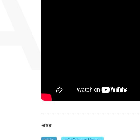
error
Inicio
Inés Quintero Montiel