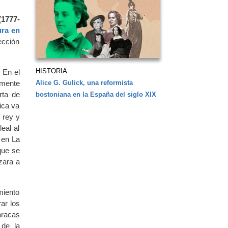
(1777-
ura en
ección
HISTORIA
 En el
Alice G. Gulick, una reformista
amente
rta de
bostoniana en la España del siglo XIX
ica va
 rey y
eal al
 en La
que se
zara a
miento
ar los
aracas
 de la