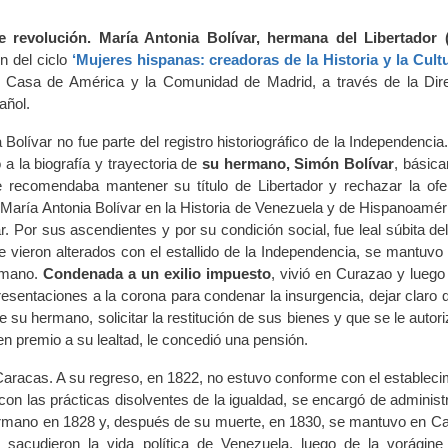
revolución. María Antonia Bolívar, hermana del Libertador 
n del ciclo
‘Mujeres hispanas: creadoras de la Historia y la Cult
na, Casa de América y la Comunidad de Madrid, a través de la Dir
pañol.
olívar no fue parte del registro historiográfico de la Independencia.
a la biografía y trayectoria de
su hermano, Simón Bolívar
, básic
e recomendaba mantener su título de Libertador y rechazar la ofe
e María Antonia Bolívar en la Historia de Venezuela y de Hispanoamér
 Por sus ascendientes y por su condición social, fue leal súbita del
 vieron alterados con el estallido de la Independencia, se mantuvo l
ermano.
Condenada a un exilio impuesto
, vivió en Curazao y luego
esentaciones a la corona para condenar la insurgencia, dejar claro 
 su hermano, solicitar la restitución de sus bienes y que se le autori
, en premio a su lealtad, le concedió una pensión.
racas. A su regreso, en 1822, no estuvo conforme con el estableci
on las prácticas disolventes de la igualdad, se encargó de administr
 hermano en 1828 y, después de su muerte, en 1830, se mantuvo en C
 sacudieron la vida política de Venezuela, luego de la vorágine