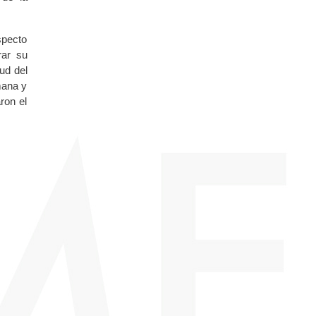
specto
rar su
ud del
mana y
ron el