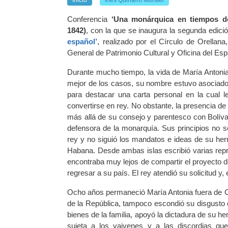
Conferencia
‘Una monárquica en tiempos de 
1842)
, con la que se inaugura la segunda edició
español’
, realizado por el Círculo de Orella
General de Patrimonio Cultural y Oficina del Es
Durante mucho tiempo, la vida de María Antonia B
mejor de los casos, su nombre estuvo asociado 
para destacar una carta personal en la cual l
convertirse en rey. No obstante, la presencia d
más allá de su consejo y parentesco con Bolívar.
defensora de la monarquía. Sus principios no se
rey y no siguió los mandatos e ideas de su h
Habana. Desde ambas islas escribió varias repr
encontraba muy lejos de compartir el proyecto de
regresar a su país. El rey atendió su solicitud y
Ocho años permaneció María Antonia fuera de Ca
de la República, tampoco escondió su disgusto c
bienes de la familia, apoyó la dictadura de su
sujeta a los vaivenes y a las discordias que