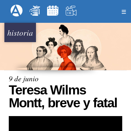
Pasar
Formulari
Menú Superior
al
contenido
principal
historia
9 de junio
Teresa Wilms
Montt, breve y fatal