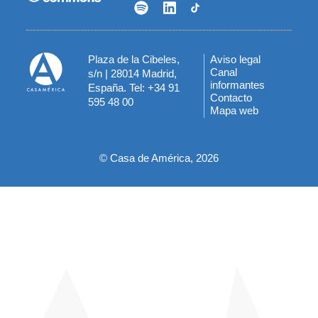
Plaza de la Cibeles,
Aviso legal
Menú
Canal
s/n | 28014 Madrid,
informantes
España. Tel: +34 91
del
Contacto
595 48 00
Mapa web
pie
© Casa de América, 2026