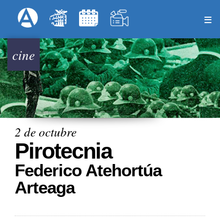
Pasar
Formulari
Menú Superior
al
contenido
principal
cine
2 de octubre
Pirotecnia
Federico Atehortúa
Arteaga