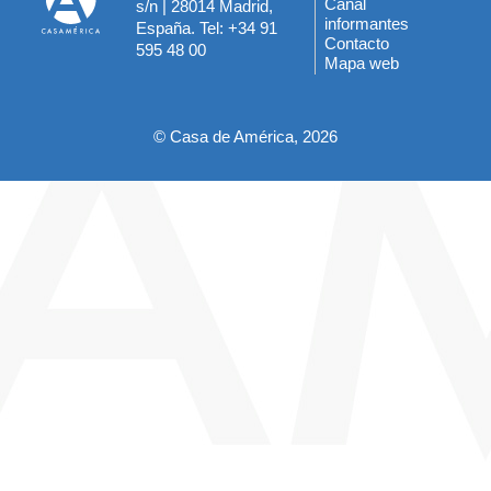
Canal
s/n | 28014 Madrid,
informantes
España. Tel: +34 91
del
Contacto
595 48 00
Mapa web
pie
© Casa de América, 2026