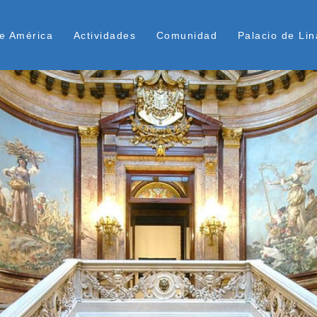
Skip
ú Superior
to
e América
Actividades
Comunidad
Palacio de Lin
main
content