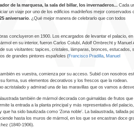
cador de la marquesa, la sala del billar, los invernaderos...
Cada u
niciar un viaje por uno de los edificios madrileños mejor conservados 
25 aniversario
. ¿Qué mejor manera de celebrarlo que con todos
ras concluyeron en 1900. Los encargados de levantar el palacio, en 
 mármol en su interior, fueron Carlos Colubí, Adolf Ombrecht y Manuel 
e sus visitantes: tapices, cristales, lámparas, bronces, estucados, 
cos de grandes pintores españoles (
Francisco Pradilla
,
Manuel
ue también es vuestra, comienza por su acceso. Subid con nosotros es
 su forma, sus elementos decorativos y los frescos que la rodean.
ho acristalado y admirad una de las maravillas que os vamos a desvel
laustrada también de mármol decorada con guirnaldas de frutos que
mite la entrada a la planta principal y más representativa del palacio,
 que ha sido bautizada como 'Zona noble'. La balaustrada, tallada po
sciende hasta los muros de mármol, en los que se encastran doce g
chez (1840-1906).