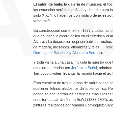
El salón de baile, la galería de músicos, el to
las estancias será fotografiada y descrita para i
siglo XIX. Y lo hacemos con motivo de
nuestro 
vosotros?
Su construcción comenzó en 1877 y todas las ob
que abundan la piedra caliza en el exterior y el
Álvarez. La decoración deja sin habla a muchos d
de madera, mosaicos, alfombras y telas... Fres
Domínguez-Sánchez
y
Alejandro Ferrant
).
Y toda visita a una casa, incluida la nuestra q
escaleras creadas por
Jerónimo Suñol
, admirad
Tampoco olvidéis levantar la mirada hacia el tec
Esta escalera de tres cuerpos de mármol con ba
sostienen felinos alados, os da la bienvenida. Per
donde se encuentran las estancias más lujosas y
escultor catalán Jerónimo Suñol (1839-1902), a
pinturas realizadas por Manuel Domínguez-Sán