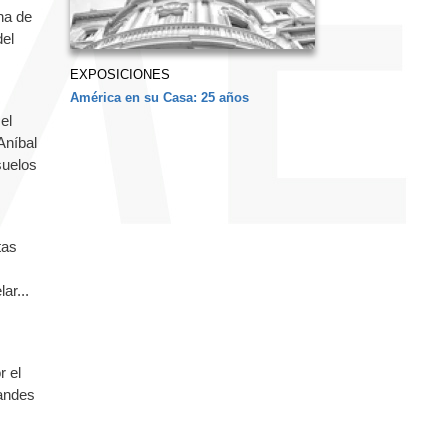
na de
del
EXPOSICIONES
América en su Casa: 25 años
el
Aníbal
suelos
tas
ar...
r el
randes