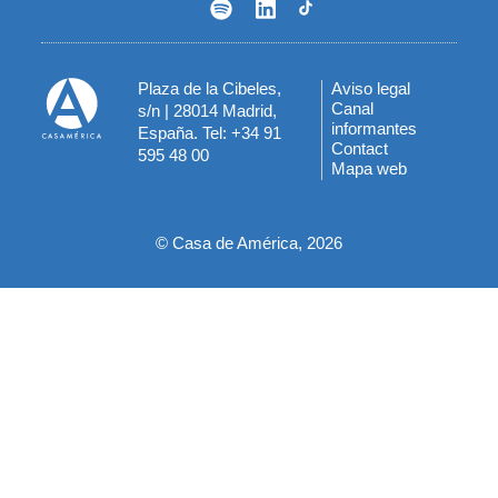
Plaza de la Cibeles,
Aviso legal
Menú
Canal
s/n | 28014 Madrid,
informantes
España. Tel: +34 91
del
Contact
595 48 00
Mapa web
pie
© Casa de América, 2026