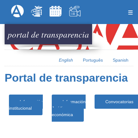
Skip
Formulari
Menú Superior
to
main
content
portal de transparencia
English
Português
Spanish
Portal de transparencia
Información
Información
Convocatorias
institucional
Jurídica y
económica