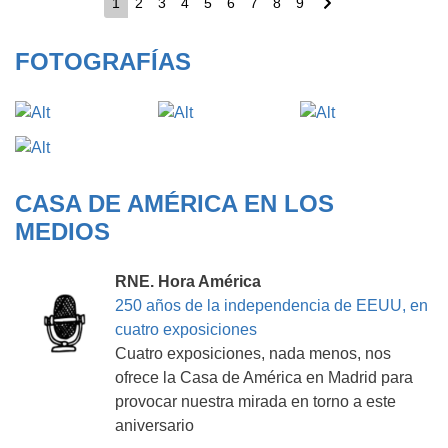
Pagination
Current
1
Page
2
Page
3
Page
4
Page
5
Page
6
Page
7
Page
8
Page
9
Next
page
page
FOTOGRAFÍAS
CASA DE AMÉRICA EN LOS
MEDIOS
RNE. Hora América
250 años de la independencia de EEUU, en
cuatro exposiciones
Cuatro exposiciones, nada menos, nos
ofrece la Casa de América en Madrid para
provocar nuestra mirada en torno a este
aniversario