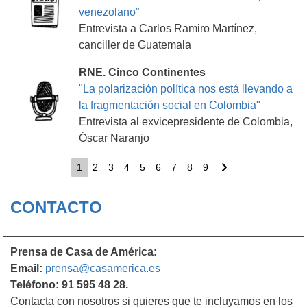
venezolano”
Entrevista a Carlos Ramiro Martínez,
canciller de Guatemala
RNE. Cinco Continentes
"La polarización política nos está llevando a
la fragmentación social en Colombia"
Entrevista al exvicepresidente de Colombia,
Óscar Naranjo
Pagination
Current
1
Page
2
Page
3
Page
4
Page
5
Page
6
Page
7
Page
8
Page
9
Next
page
page
CONTACTO
Prensa de Casa de América:
Email:
prensa@casamerica.es
Teléfono: 91 595 48 28.
Contacta con nosotros si quieres que te incluyamos en los