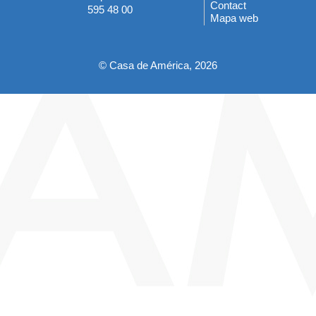
del
Contact
595 48 00
Mapa web
pie
© Casa de América, 2026