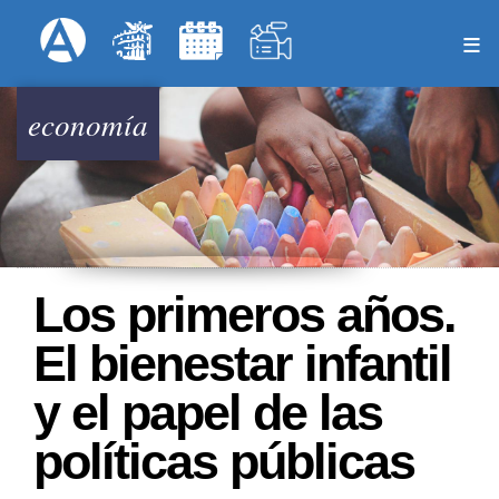
Skip
Formulari
Menú Superior
to
main
content
economía
Los primeros años.
El bienestar infantil
y el papel de las
políticas públicas