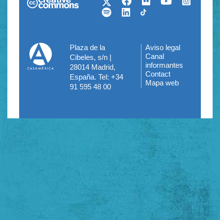
Plaza de la
Aviso legal
Menú
Canal
Cibeles, s/n |
informantes
28014 Madrid,
del
Contact
España. Tel: +34
Mapa web
pie
91 595 48 00