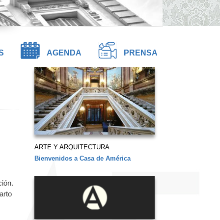
S
AGENDA
PRENSA
ARTE Y ARQUITECTURA
Bienvenidos a Casa de América
ción.
arto