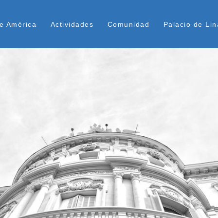
Pasar
ú Superior
al
e América
Actividades
Comunidad
Palacio de Lin
contenido
principal