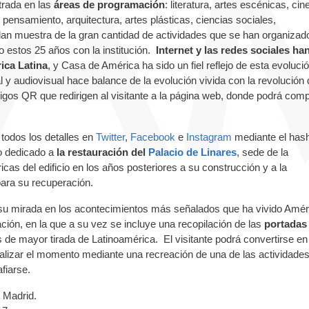
trada en las
áreas de programación
: literatura, artes escénicas, cin
 pensamiento, arquitectura, artes plásticas, ciencias sociales,
n muestra de la gran cantidad de actividades que se han organizad
o estos 25 años con la institución.
Internet y las redes sociales ha
ica Latina
, y Casa de América ha sido un fiel reflejo de esta evolució
 y audiovisual hace balance de la evolución vivida con la revolución di
gos QR que redirigen al visitante a la página web, donde podrá comp
 todos los detalles en
Twitter
,
Facebook
e
Instagram
mediante el has
o dedicado a
la restauración del
Palacio de Linares
, sede de la
icas del edificio en los años posteriores a su construcción y a la
para su recuperación.
 su mirada en los acontecimientos más señalados que ha vivido Amér
ción, en la que a su vez se incluye una recopilación de las
portadas
s de mayor tirada de Latinoamérica. El visitante podrá convertirse en
lizar el momento mediante una recreación de una de las actividades
afiarse.
 Madrid.