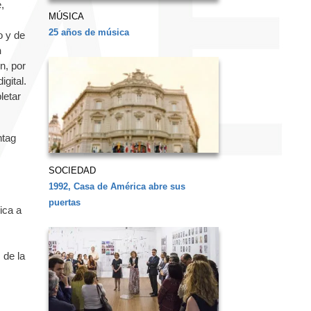
e,
MÚSICA
25 años de música
o y de
n
n, por
gital.
letar
htag
SOCIEDAD
1992, Casa de América abre sus
puertas
ica a
 de la