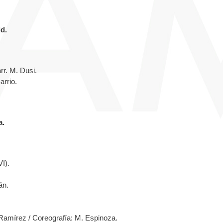
d.
rr. M. Dusi.
arrio.
a.
I).
án.
 Ramírez / Coreografía: M. Espinoza.