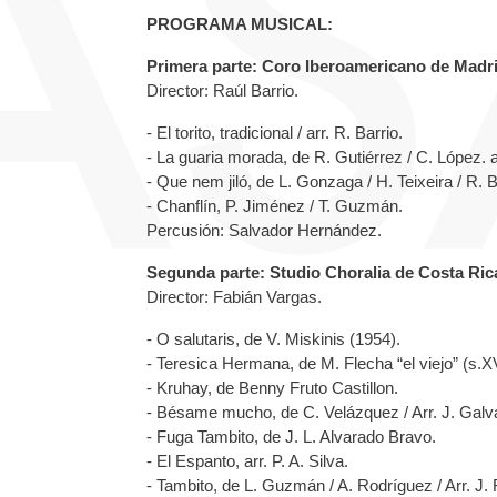
PROGRAMA MUSICAL:
Primera parte: Coro Iberoamericano de Madri
Director: Raúl Barrio.
- El torito, tradicional / arr. R. Barrio.
- La guaria morada, de R. Gutiérrez / C. López. a
- Que nem jiló, de L. Gonzaga / H. Teixeira / R. B
- Chanflín, P. Jiménez / T. Guzmán.
Percusión: Salvador Hernández.
Segunda parte: Studio Choralia de Costa Ric
Director: Fabián Vargas.
- O salutaris, de V. Miskinis (1954).
- Teresica Hermana, de M. Flecha “el viejo” (s.XV
- Kruhay, de Benny Fruto Castillon.
- Bésame mucho, de C. Velázquez / Arr. J. Galv
- Fuga Tambito, de J. L. Alvarado Bravo.
- El Espanto, arr. P. A. Silva.
- Tambito, de L. Guzmán / A. Rodríguez / Arr. J.