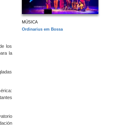
MÚSICA
Ordinarius em Bossa
de los
ara la
gladas
érica:
tantes
atorio
dación