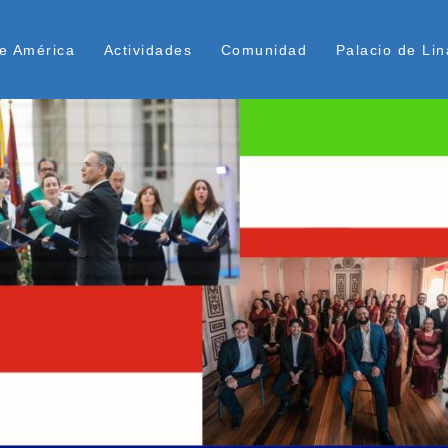
Pasar
ú Superior
al
e América
Actividades
Comunidad
Palacio de Lin
contenido
principal