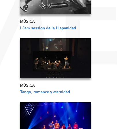
MÚSICA
I Jam session de la Hispanidad
MÚSICA
Tango, romance y eternidad