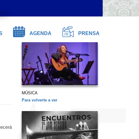
S
AGENDA
PRENSA
MÚSICA
Para volverte a ver
recerá