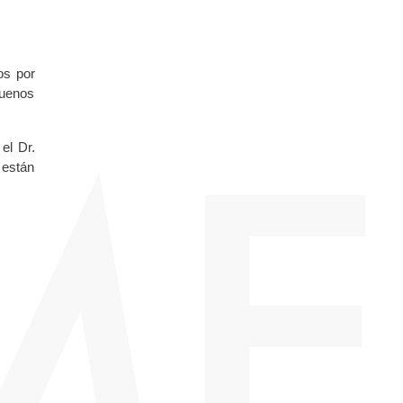
.
os por
Buenos
el Dr.
 están