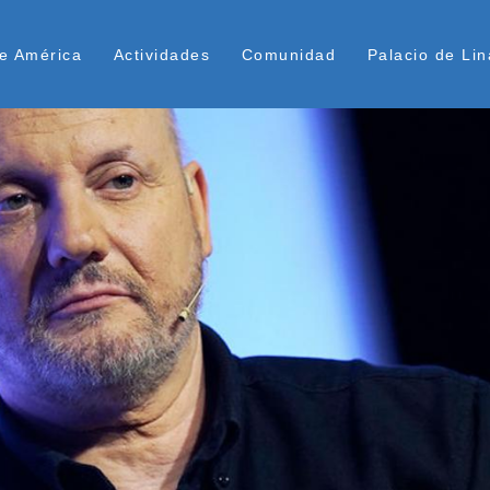
Pasar
ú Superior
al
e América
Actividades
Comunidad
Palacio de Lin
contenido
principal