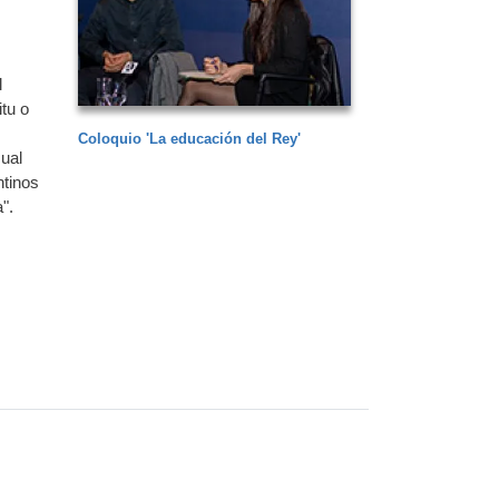
l
itu o
Coloquio 'La educación del Rey'
sual
ntinos
".