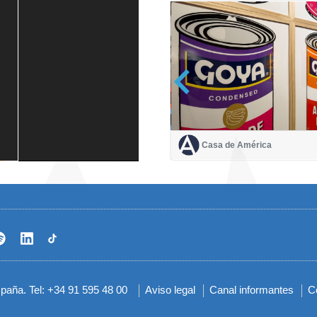
Casa de América
Casa de América
1 mes
spaña. Tel: +34 91 595 48 00
Aviso legal
Canal informantes
C
Menú