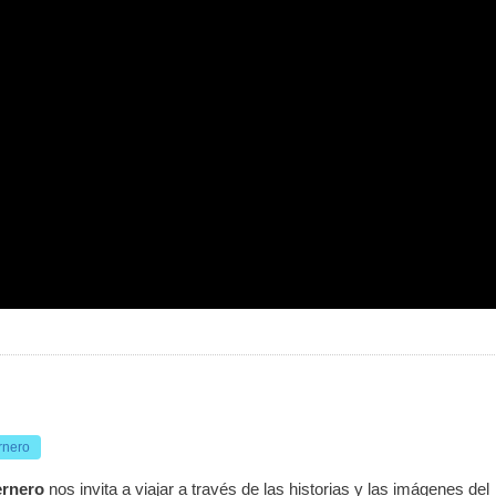
rnero
ernero
nos invita a viajar a través de las historias y las imágenes del