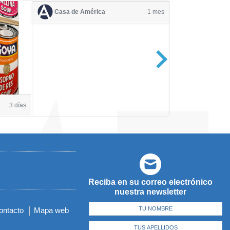
Casa de América
1 mes
Casa de Amé
3 días
Reciba en su correo electrónico
nuestra newsletter
ontacto
Mapa web