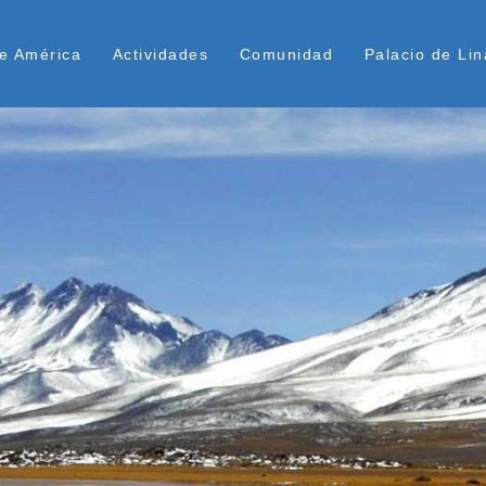
Pasar
ú Superior
al
e América
Actividades
Comunidad
Palacio de Lin
contenido
principal