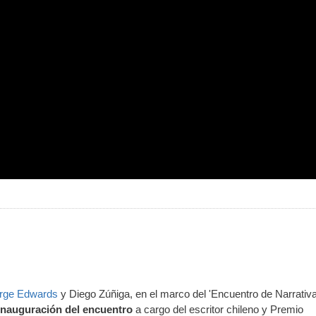
rge Edwards
y Diego Zúñiga, en el marco del 'Encuentro de Narrativ
 inauguración del encuentro
a cargo del escritor chileno y Premio