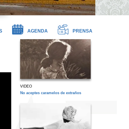
S
AGENDA
PRENSA
VIDEO
No aceptes caramelos de extraños