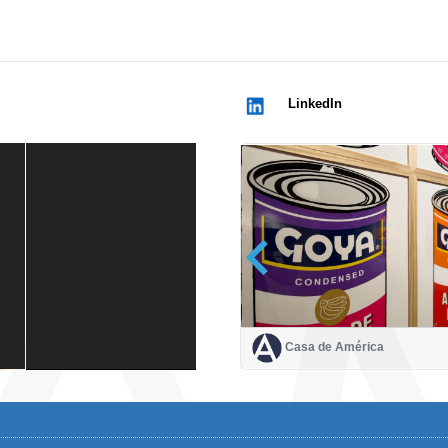
LinkedIn
Casa de América
Casa de América
1 mes