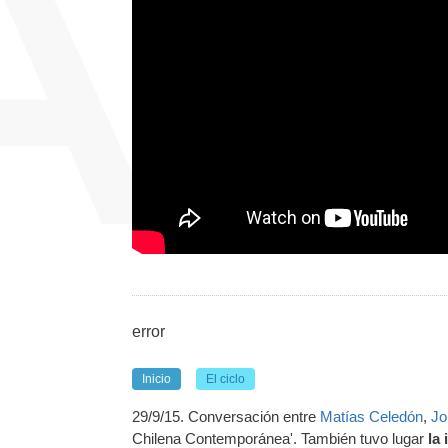
error
Inicio
El ciclo
29/9/15. Conversación entre
Matías Celedón
,
Jo
Chilena Contemporánea'. También tuvo lugar
la