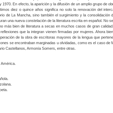
1970. En efecto, la aparición y la difusión de un amplio grupo de ob
timos diez o quince años significa no solo la renovación del inter
rritorio de La Mancha, sino también el surgimiento y la consolidación 
ran una nueva constelación de la literatura escrita en español. No se 
 sino más bien de literatura a secas en muchos casos de gran calidad
 reflexiones que la integran vienen firmadas por mujeres. Ahora bien
uperación de la obra de escritoras mayores de la lengua que perten
azones se encontraban marginadas u olvidadas, como es el caso de 
rio Castellanos, Armonía Somers, entre otras.
e América.
añola.
ezolana.
oeta.