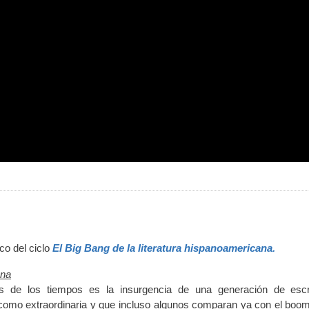
co del ciclo
El Big Bang de la literatura hispanoamericana.
ana
os de los tiempos es la insurgencia de una generación de escr
como extraordinaria y que incluso algunos comparan ya con el boom