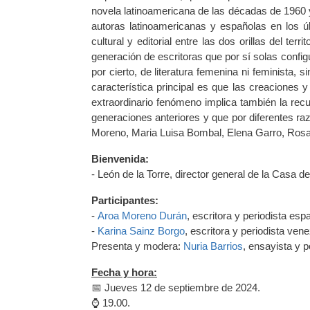
novela latinoamericana de las décadas de 1960 y 
autoras latinoamericanas y españolas en los úl
cultural y editorial entre las dos orillas del te
generación de escritoras que por sí solas configu
por cierto, de literatura femenina ni feminista,
característica principal es que las creaciones y
extraordinario fenómeno implica también la rec
generaciones anteriores y que por diferentes r
Moreno, Maria Luisa Bombal, Elena Garro, Rosa
Bienvenida:
- León de la Torre, director general de la Casa d
Participantes:
-
Aroa Moreno Durán
, escritora y periodista esp
-
Karina Sainz Borgo
, escritora y periodista ven
Presenta y modera:
Nuria Barrios
, ensayista y p
Fecha y hora:
📅 Jueves 12 de septiembre de 2024.
⌚️ 19.00.