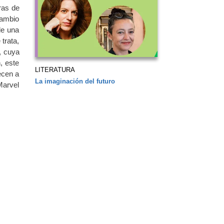
ras de
cambio
de una
trata,
, cuya
, este
LITERATURA
ecen a
La imaginación del futuro
Marvel