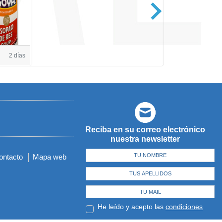
Casa de Amé
2 días
Reciba en su correo electrónico
nuestra newsletter
ontacto
Mapa web
He leído y acepto las
condiciones