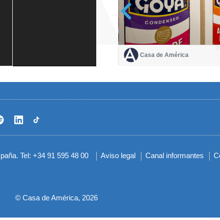
Casa de América
Casa de América
1 mes
spaña. Tel: +34 91 595 48 00
Aviso legal
Canal informantes
C
Menú
del
pie
© Casa de América, 2026