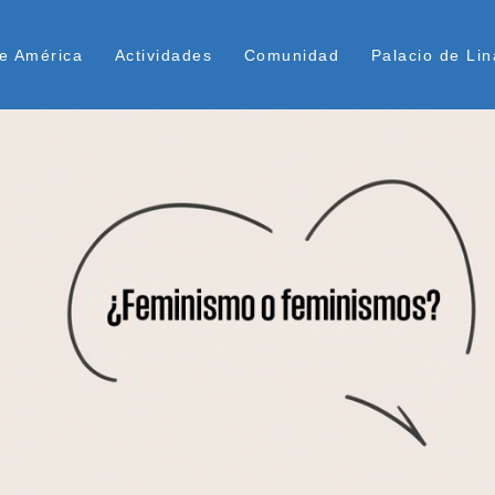
Pasar
ú Superior
al
e América
Actividades
Comunidad
Palacio de Lin
contenido
principal