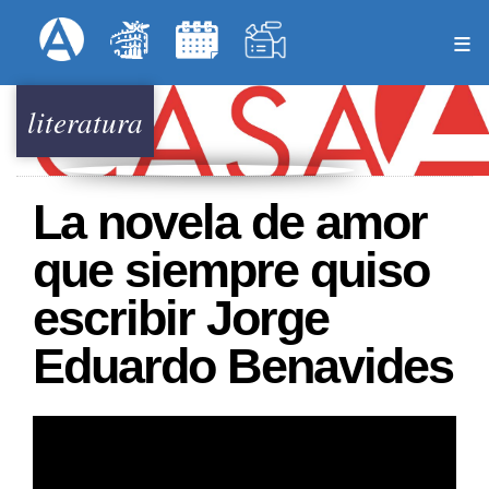
Pasar
Formulari
Menú Superior
al
contenido
principal
literatura
La novela de amor
que siempre quiso
escribir Jorge
Eduardo Benavides