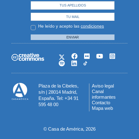
He leído y acepto las
condiciones
ENVIAR
Plaza de la Cibeles,
Aviso legal
Menú
Canal
s/n | 28014 Madrid,
informantes
España. Tel: +34 91
del
Contacto
595 48 00
Mapa web
pie
© Casa de América, 2026