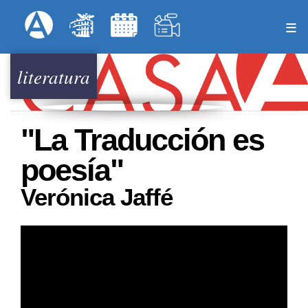
Pasar
Formulari
Menú Superior
al
contenido
principal
literatura
"La Traducción es
poesía"
Verónica Jaffé