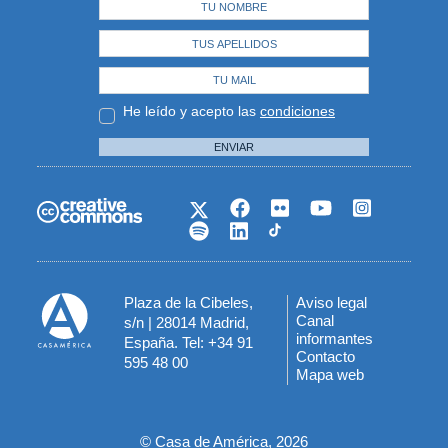
He leído y acepto las
condiciones
ENVIAR
Plaza de la Cibeles,
Aviso legal
Menú
Canal
s/n | 28014 Madrid,
informantes
España. Tel: +34 91
del
Contacto
595 48 00
Mapa web
pie
© Casa de América, 2026