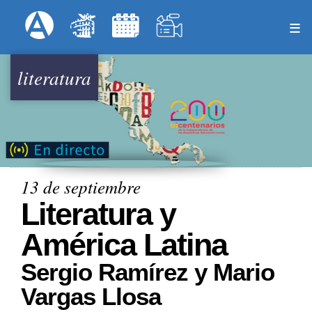
Pasar
Formulari
Menú Superior
al
contenido
principal
literatura
13 de septiembre
Literatura y
América Latina
Sergio Ramírez y Mario
Vargas Llosa