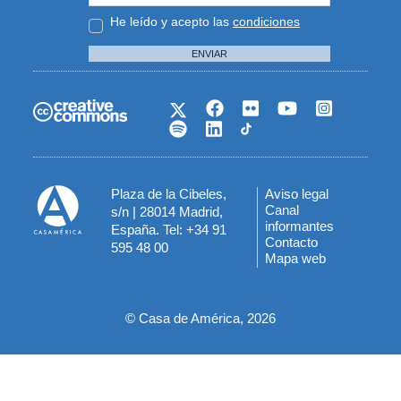
He leído y acepto las
condiciones
ENVIAR
Plaza de la Cibeles,
Aviso legal
Menú
Canal
s/n | 28014 Madrid,
informantes
España. Tel: +34 91
del
Contacto
595 48 00
Mapa web
pie
© Casa de América, 2026