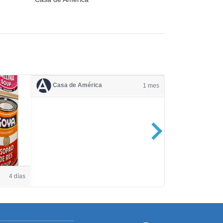
Casa de América
1 mes
Casa de Amé
4 días