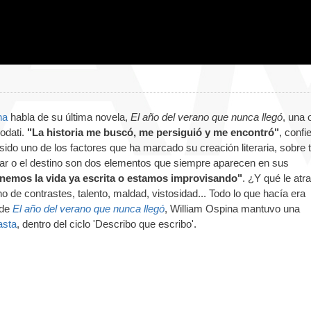
na
habla de su última novela,
El año del verano que nunca llegó
, una 
iodati.
"La historia me buscó, me persiguió y me encontró"
, confi
ido uno de los factores que ha marcado su creación literaria, sobre 
zar o el destino son dos elementos que siempre aparecen en sus
enemos la vida ya escrita o estamos improvisando"
. ¿Y qué le atr
no de contrastes, talento, maldad, vistosidad... Todo lo que hacía era
 de
El año del verano que nunca llegó
, William Ospina mantuvo una
asta
, dentro del ciclo 'Describo que escribo'.