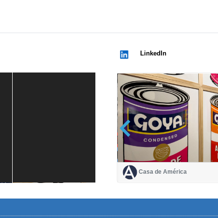
LinkedIn
Casa de América
Casa de América
1 mes