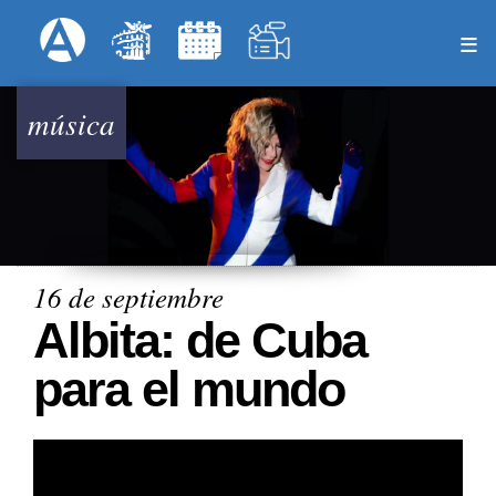
Pasar
Formulari
Menú Superior
al
contenido
principal
música
16 de septiembre
Albita: de Cuba
para el mundo