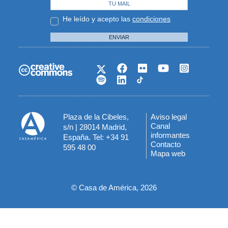
He leído y acepto las
condiciones
ENVIAR
Plaza de la Cibeles,
Aviso legal
Menú
Canal
s/n | 28014 Madrid,
informantes
España. Tel: +34 91
del
Contacto
595 48 00
Mapa web
pie
© Casa de América, 2026