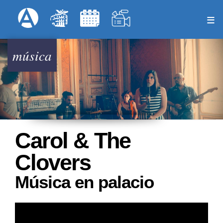
Pasar
Formulari
Menú Superior
al
contenido
principal
música
Carol & The
Clovers
Música en palacio