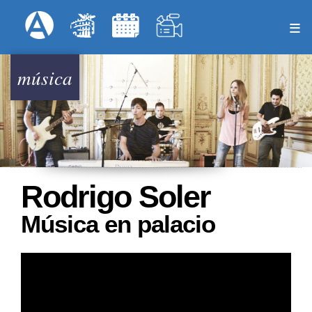
Pasar
Formulari
Menú Superior
al
contenido
principal
música
Rodrigo Soler
Música en palacio