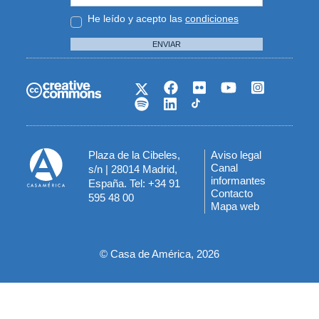
He leído y acepto las
condiciones
ENVIAR
Plaza de la Cibeles,
Aviso legal
Menú
Canal
s/n | 28014 Madrid,
informantes
España. Tel: +34 91
del
Contacto
595 48 00
Mapa web
pie
© Casa de América, 2026