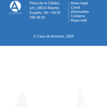
Plaza de la Cibeles,
Aviso legal
Menú
Canal
s/n | 28014 Madrid,
informantes
España. Tel: +34 91
del
Contacto
595 48 00
Mapa web
pie
© Casa de América, 2026