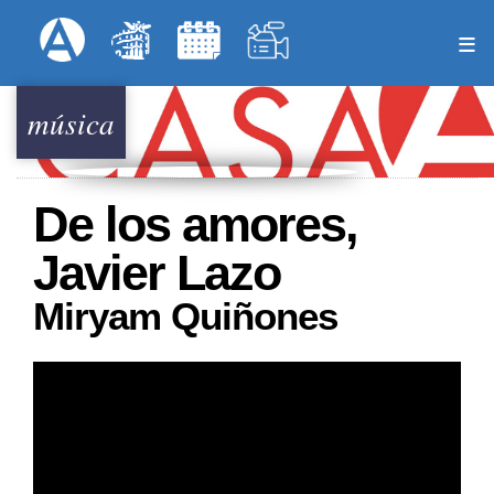
Pasar
Formulari
Menú Superior
al
contenido
principal
música
De los amores,
Javier Lazo
Miryam Quiñones