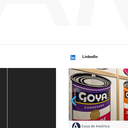
LinkedIn
Casa de América
Casa de América
1 mes