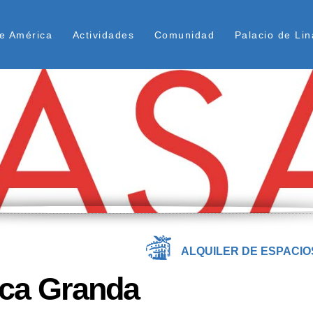
Pasar
ú Superior
al
e América
Actividades
Comunidad
Palacio de Lin
contenido
principal
ALQUILER DE ESPACIO
uca Granda