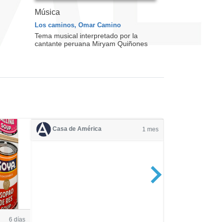
Música
Los caminos, Omar Camino
Tema musical interpretado por la
cantante peruana Miryam Quiñones
Casa de América
1 mes
Casa de Amé
6 días