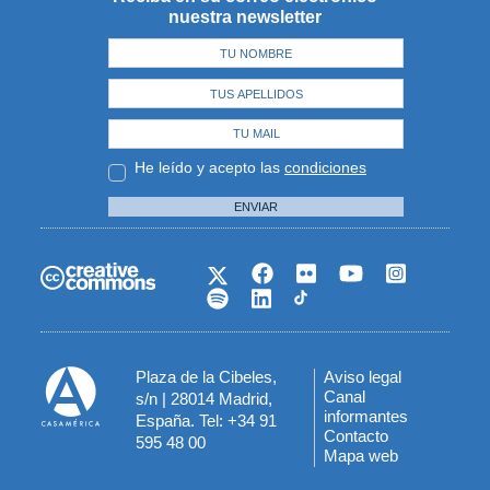
nuestra newsletter
He leído y acepto las
condiciones
ENVIAR
Plaza de la Cibeles,
Aviso legal
Menú
Canal
s/n | 28014 Madrid,
informantes
España. Tel: +34 91
del
Contacto
595 48 00
Mapa web
pie