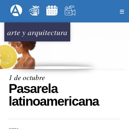
Pasar
Formulari
Menú Superior
al
contenido
principal
arte y arquitectura
1 de octubre
Pasarela
latinoamericana