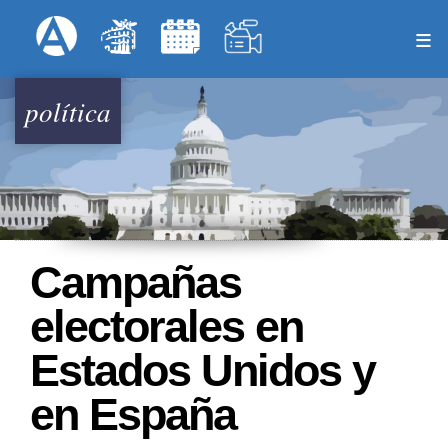
Pasar
Formulari
Menú Superior
al
contenido
principal
política
Campañas
electorales en
Estados Unidos y
en España