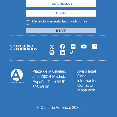
He leído y acepto las
condiciones
ENVIAR
Plaza de la Cibeles,
Aviso legal
Menú
Canal
s/n | 28014 Madrid,
informantes
España. Tel: +34 91
del
Contacto
595 48 00
Mapa web
pie
© Casa de América, 2026