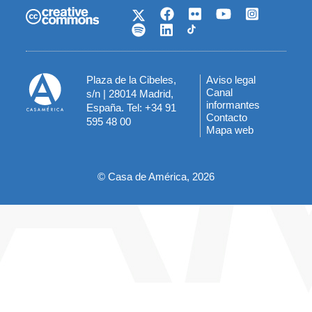
Plaza de la Cibeles,
Aviso legal
Menú
Canal
s/n | 28014 Madrid,
informantes
España. Tel: +34 91
del
Contacto
595 48 00
Mapa web
pie
© Casa de América, 2026