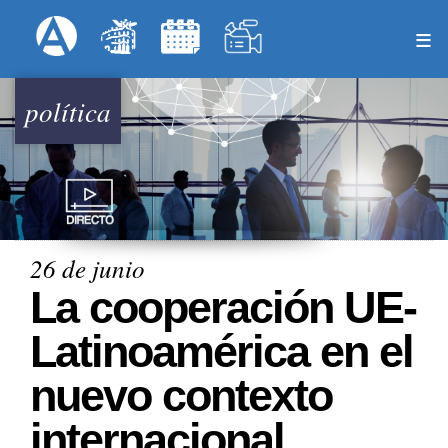
Pasar
Formulari
Menú Superior
al
contenido
principal
política
26 de junio
La cooperación UE-
Latinoamérica en el
nuevo contexto
internacional