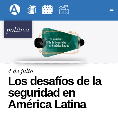
Pasar
Formulari
Menú Superior
al
contenido
principal
política
4 de julio
Los desafíos de la
seguridad en
América Latina