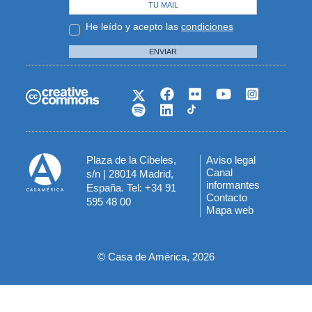
He leído y acepto las
condiciones
ENVIAR
Plaza de la Cibeles,
Aviso legal
Menú
Canal
s/n | 28014 Madrid,
informantes
España. Tel: +34 91
del
Contacto
595 48 00
Mapa web
pie
© Casa de América, 2026