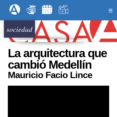
Pasar
Formulari
Menú Superior
al
contenido
principal
sociedad
La arquitectura que
cambió Medellín
Mauricio Facio Lince