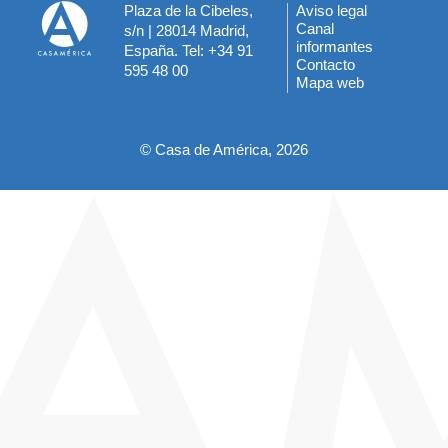
Plaza de la Cibeles,
Aviso legal
Menú
Canal
s/n | 28014 Madrid,
informantes
España. Tel: +34 91
del
Contacto
595 48 00
Mapa web
pie
© Casa de América, 2026