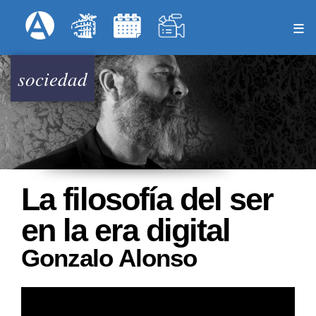
Pasar
Formulari
Menú Superior
al
contenido
principal
sociedad
La filosofía del ser
en la era digital
Gonzalo Alonso