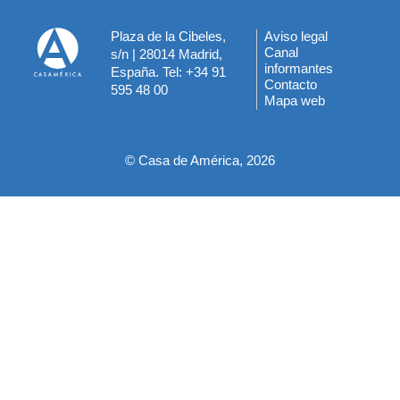
Plaza de la Cibeles,
Aviso legal
Menú
Canal
s/n | 28014 Madrid,
informantes
España. Tel: +34 91
del
Contacto
595 48 00
Mapa web
pie
© Casa de América, 2026