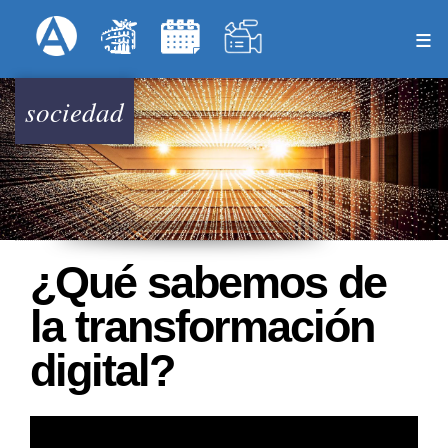
Pasar
Formulari
Menú Superior
al
contenido
principal
sociedad
¿Qué sabemos de
la transformación
digital?