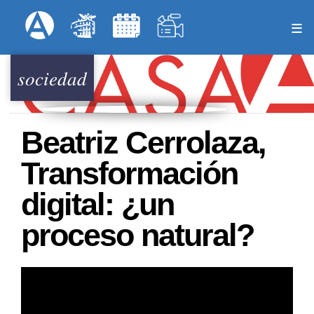
Pasar
Formulari
Menú Superior
al
contenido
principal
sociedad
Beatriz Cerrolaza,
Transformación
digital: ¿un
proceso natural?