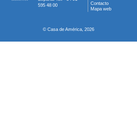
del
Contacto
595 48 00
Mapa web
pie
© Casa de América, 2026