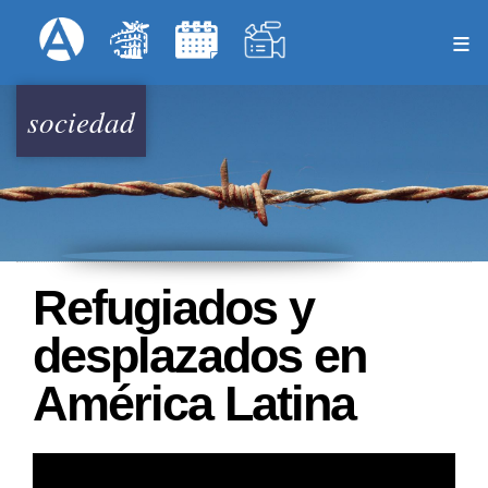
Pasar
Formulari
Menú Superior
al
contenido
principal
sociedad
Refugiados y
desplazados en
América Latina