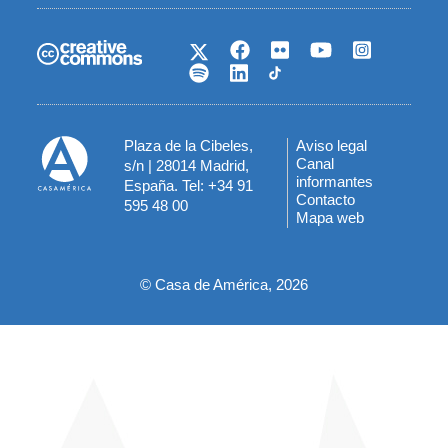
Plaza de la Cibeles,
Aviso legal
Menú
Canal
s/n | 28014 Madrid,
informantes
España. Tel: +34 91
del
Contacto
595 48 00
Mapa web
pie
© Casa de América, 2026