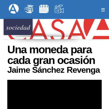
Pasar
Formulari
Menú Superior
al
contenido
principal
sociedad
Una moneda para
cada gran ocasión
Jaime Sánchez Revenga