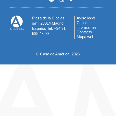
Plaza de la Cibeles,
Aviso legal
Menú
Canal
s/n | 28014 Madrid,
informantes
España. Tel: +34 91
del
Contacto
595 48 00
Mapa web
pie
© Casa de América, 2026