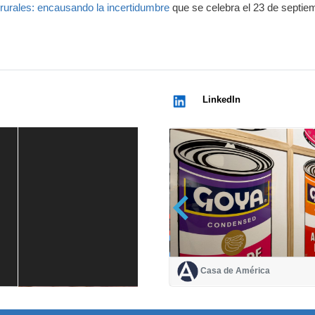
urales: encausando la incertidumbre
que se celebra el 23 de septie
LinkedIn
Casa de América
Casa de América
1 mes