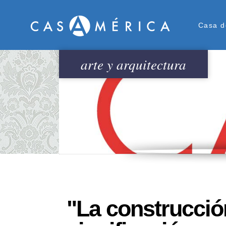
Men
Casa d
arte y arquitectura
"La construcció