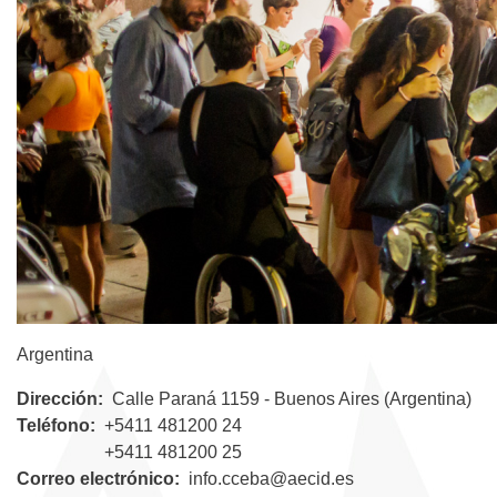
Argentina
Dirección
Calle Paraná 1159 - Buenos Aires (Argentina)
Teléfono
+5411 481200 24
+5411 481200 25
Correo electrónico
info.cceba@aecid.es