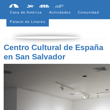
Pasar
Formulari
Menú Superior
al
Casa de América
Actividades
Comunidad
contenido
principal
Palacio de Linares
Centro Cultural de España
en San Salvador