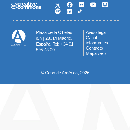
Plaza de la Cibeles,
Aviso legal
Menú
Canal
s/n | 28014 Madrid,
informantes
España. Tel: +34 91
del
Contacto
595 48 00
Mapa web
pie
© Casa de América, 2026