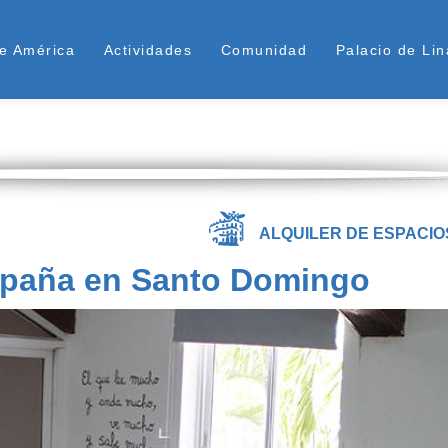
Pasar
ú Superior
al
e América
Actividades
Comunidad
Palacio de Lin
contenido
principal
ALQUILER DE ESPACIO
España en Santo Domingo