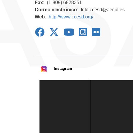
Fax
(1-809) 6828351
Correo electrónico
Info.ccesd@aecid.es
Web
http://www.ccesd.org/
Instagram