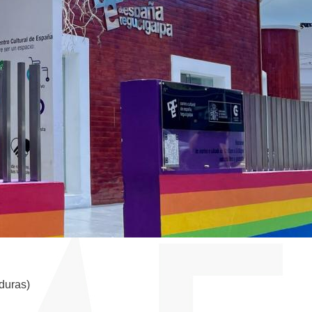
duras)