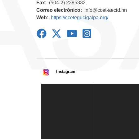
Fax
(504-2) 2385332
Correo electrónico
info@ccet-aecid.hn
Web
https://ccetegucigalpa.org/
Instagram