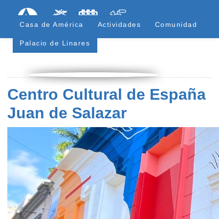
Pasar
Formulari
Menú Superior
al
Casa de América
Actividades
Comunidad
contenido
principal
Palacio de Linares
Centro Cultural de España
Juan de Salazar