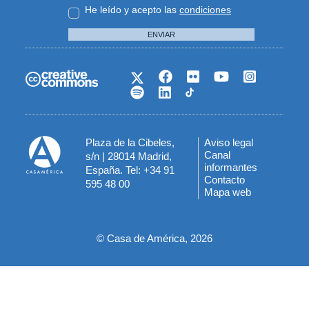
He leído y acepto las
condiciones
ENVIAR
Plaza de la Cibeles,
Aviso legal
Menú
Canal
s/n | 28014 Madrid,
informantes
España. Tel: +34 91
del
Contacto
595 48 00
Mapa web
pie
© Casa de América, 2026