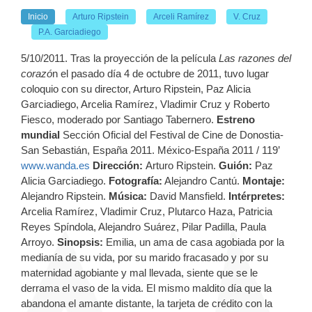
Inicio
Arturo Ripstein
Arceli Ramírez
V. Cruz
P.A. Garciadiego
5/10/2011. Tras la proyección de la película
Las razones del
corazó
n el pasado día 4 de octubre de 2011, tuvo lugar
coloquio con su director, Arturo Ripstein, Paz Alicia
Garciadiego, Arcelia Ramírez, Vladimir Cruz y Roberto
Fiesco, moderado por Santiago Tabernero.
Estreno
mundial
Sección Oficial del Festival de Cine de Donostia-
San Sebastián, España 2011. México-España 2011 / 119’
www.wanda.es
Dirección:
Arturo Ripstein.
Guión:
Paz
Alicia Garciadiego.
Fotografía:
Alejandro Cantú.
Montaje:
Alejandro Ripstein.
Música:
David Mansfield.
Intérpretes:
Arcelia Ramírez, Vladimir Cruz, Plutarco Haza, Patricia
Reyes Spíndola, Alejandro Suárez, Pilar Padilla, Paula
Arroyo.
Sinopsis:
Emilia, un ama de casa agobiada por la
medianía de su vida, por su marido fracasado y por su
maternidad agobiante y mal llevada, siente que se le
derrama el vaso de la vida. El mismo maldito día que la
abandona el amante distante, la tarjeta de crédito con la