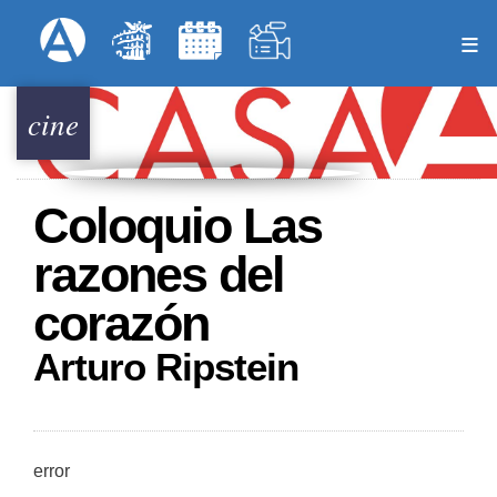
Pasar
Formulari
Menú Superior
al
contenido
principal
cine
Coloquio Las
razones del
corazón
Arturo Ripstein
error