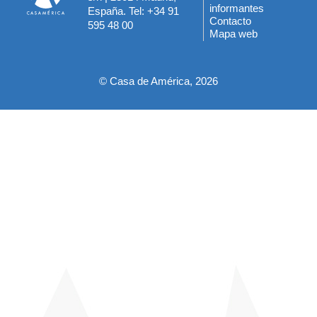
informantes
España. Tel: +34 91
del
Contacto
595 48 00
Mapa web
pie
© Casa de América, 2026