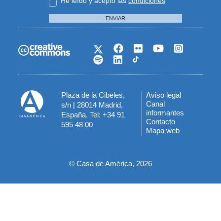
He leído y acepto las
condiciones
ENVIAR
Plaza de la Cibeles,
Aviso legal
Menú
Canal
s/n | 28014 Madrid,
informantes
España. Tel: +34 91
del
Contacto
595 48 00
Mapa web
pie
© Casa de América, 2026