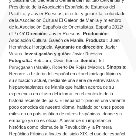
y Salamanca, Secretario General del Instituto Cervantes y
Presidente de la Asociación Española de Estudios del
Pacífico, y Javier Ruescas, director y guionista, cofundador
de la Asociación Cultural El Galeón de Manila y miembro
de la Asociación Española de Orientalistas. España 2012/
(TP) 45'
Dirección:
Javier Ruescas.
Producción:
Asociación Cultural Galeón de Manila.
Productor:
Juan
Hernández Hortigüela.
Ayudante de dirección:
Javier
Wrana.
Investigación y guión:
Javier Ruescas.
Fotografía:
Rob Jara, Owen Berico.
Sonido:
Tet
Sinopsis
:
Purugganan (Manila), Roberto De Rojas (Madrid).
Recorre la historia del español en el archipiélago filipino y
su situación actual, mediante una serie de entrevistas a
hispanohablantes de Manila que hablan acerca de su
experiencia en el uso del idioma, en el contexto de la
historia reciente del país. El español filipino es una variante
poco conocida de nuestro idioma, hablado por unos pocos
miles en un país asiático de raíces hispánicas, donde sin
embargo ya no es oficial. A pesar de su importancia
histórica como idioma de la Revolución y la Primera
República Filipina a finales del siglo XIX, el uso del español