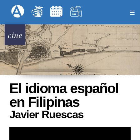
Pasar
Formulari
Menú Superior
al
contenido
principal
cine
El idioma español
en Filipinas
Javier Ruescas