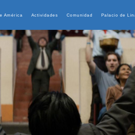
Pasar
ú Superior
al
e América
Actividades
Comunidad
Palacio de Lin
contenido
principal