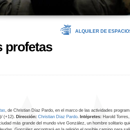
ALQUILER DE ESPACIO
s profetas
tas
, de Christian Díaz Pardo, en el marco de las actividades progra
)/ (+12).
Dirección:
Christian Díaz Pardo
.
Intépretes:
Harold Torres,
ciudad más grande del mundo vive González, un hombre solitario qu
 deudas. González encontrará en la religión el posible camino para sali