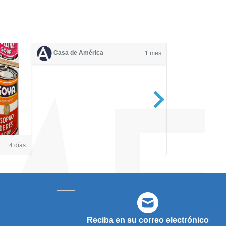
Casa de América
1 mes
Casa de Amé
4 días
Reciba en su correo electrónico