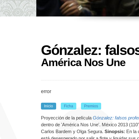
Gónzalez: falso
América Nos Une
error
Inicio
Ficha
Premios
Proyección de la película
Gónzalez: falsos profe
dentro de 'América Nos Une'. México 2013 (110’
Carlos Bardem y Olga Segura.
Sinopsis:
En la 
está desesperado por salir a flote y liquidar sus