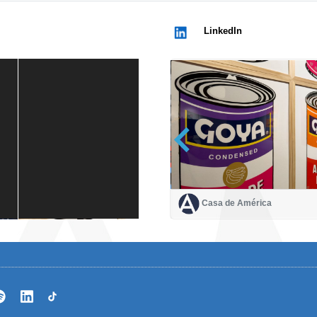
LinkedIn
Casa de América
Casa de América
1 mes