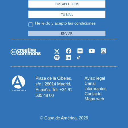
He leído y acepto las
condiciones
ENVIAR
Plaza de la Cibeles,
Aviso legal
Menú
Canal
s/n | 28014 Madrid,
informantes
España. Tel: +34 91
del
Contacto
595 48 00
Mapa web
pie
© Casa de América, 2026