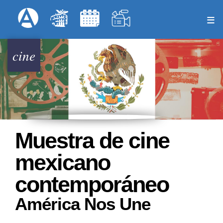
Pasar
Formulari
Menú Superior
al
contenido
principal
cine
Muestra de cine
mexicano
contemporáneo
América Nos Une