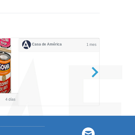
Casa de América
1 mes
Casa de Amé
4 días