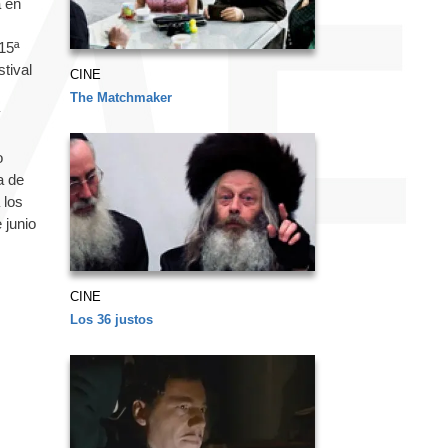
a en
15ª
tival
CINE
The Matchmaker
y
o
a de
 los
 junio
CINE
Los 36 justos