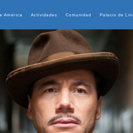
Pasar
ú Superior
al
e América
Actividades
Comunidad
Palacio de Lin
contenido
principal