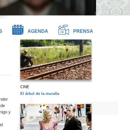
S
AGENDA
PRENSA
CINE
El árbol de la muralla
nder
 de
migo y
el