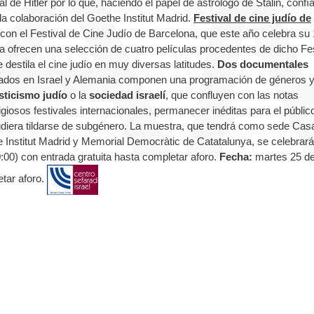
 de Hitler por lo que, haciendo el papel de astrólogo de Stalin, confí
a colaboración del Goethe Institut Madrid.
Festival de cine judío de
on el Festival de Cine Judío de Barcelona, que este año celebra su 
a ofrecen una selección de cuatro películas procedentes de dicho Fes
 destila el cine judío en muy diversas latitudes.
Dos documentales
lizados en Israel y Alemania componen una programación de géneros 
sticismo judío
o la
sociedad israelí
, que confluyen con las notas
iosos festivales internacionales, permanecer inéditas para el públic
pudiera tildarse de subgénero. La muestra, que tendrá como sede Cas
 Institut Madrid y Memorial Democràtic de Catatalunya, se celebrará
0:00) con entrada gratuita hasta completar aforo.
Fecha:
martes 25 de
etar aforo.