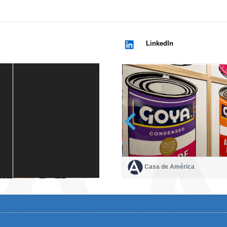
LinkedIn
Casa de América
Casa de América
1 mes