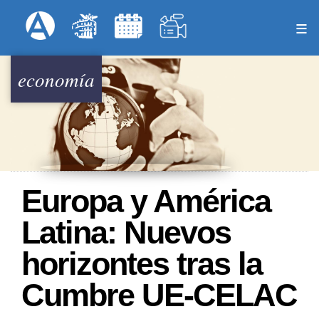
Pasar
Formulari
Menú Superior
al
contenido
principal
economía
Europa y América
Latina: Nuevos
horizontes tras la
Cumbre UE-CELAC