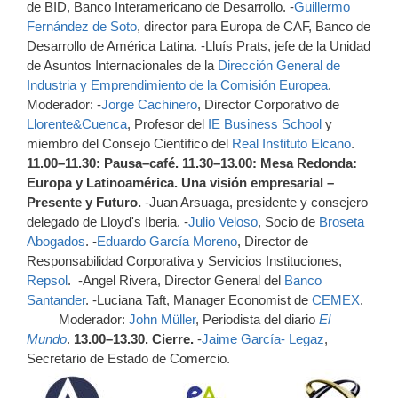
de BID, Banco Interamericano de Desarrollo. -
Guillermo
Fernández de Soto
, director para Europa de CAF, Banco de
Desarrollo de América Latina. -Lluís Prats, jefe de la Unidad
de Asuntos Internacionales de la
Dirección General de
Industria y Emprendimiento de la Comisión Europea
.
Moderador: -
Jorge Cachinero
, Director Corporativo de
Llorente&Cuenca
, Profesor del
IE Business School
y
miembro del Consejo Científico del
Real Instituto Elcano
.
11.00–11.30: Pausa–café.
11.30–13.00: Mesa Redonda:
Europa y Latinoamérica. Una visión empresarial –
Presente y Futuro.
-Juan Arsuaga, presidente y consejero
delegado de Lloyd's Iberia. -
Julio Veloso
, Socio de
Broseta
Abogados
. -
Eduardo García Moreno
, Director de
Responsabilidad Corporativa y Servicios Instituciones,
Repsol
. -Angel Rivera, Director General del
Banco
Santander
. -Luciana Taft, Manager Economist de
CEMEX
.
Moderador:
John Müller
, Periodista del diario
El
Mundo
.
13.00–13.30. Cierre.
-
Jaime García- Legaz
,
Secretario de Estado de Comercio.