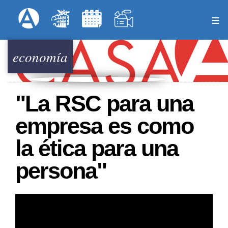
Pasar
Formulari
Menú Superior
al
contenido
principal
economía
"La RSC para una
empresa es como
la ética para una
persona"