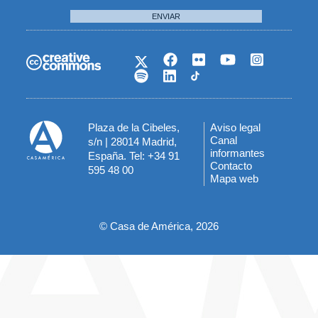
ENVIAR
Plaza de la Cibeles,
Aviso legal
Menú
Canal
s/n | 28014 Madrid,
informantes
España. Tel: +34 91
del
Contacto
595 48 00
Mapa web
pie
© Casa de América, 2026