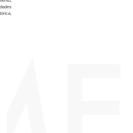
iento,
idades
órica,