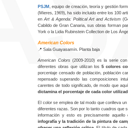
PSJM
, equipo de creación, teoría y gestión f
(Mieres, 1969), ha sido incluido entre los 100 a
en
Art & Agenda: Political Art and Activism
(Ge
Cabildo de Gran Canaria, sus obras forman par
York o la Lidia Rubinstein Collection de Los Án
American Colors
📍
Sala Guayasamín. Planta baja
American Colors
(2009-2010) es la serie con 
diferentes obras que utilizan los
5 colores co
porcentaje censado de población, población car
repensado superando las composiciones intuit
carentes de todo significado, de modo que aquí
dictamina el porcentaje de cada color utiliza
El color se emplea de tal modo que conlleva un s
diferentes razas. Son por lo tanto cuadros que s
información y esto es precisamente aque­llo
infografía y la tradición de la pintura de c
ofrecer una reflexión crítica
. El título de cad