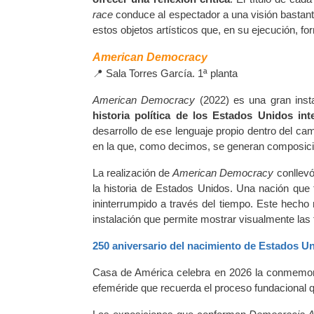
race
conduce al espectador a una visión bastant
estos objetos artísticos que, en su ejecución, 
American Democracy
📍
Sala Torres García. 1ª planta
American De­mocracy
(
2022) es una gran ins
historia política de los Estados Unidos int
desarrollo de ese lenguaje propio dentro del cam
en la que, como decimos, se generan composicion
La realización de
American Democracy
conllevó
la historia de Estados Unidos. Una nación qu
ininterrumpido a través del tiempo. Este hecho 
instalación que permite mostrar visualmente las
250 aniversario del nacimiento de Estados U
Casa de América celebra en 2026 la conmemorac
efeméride que recuerda el proceso fundacional que