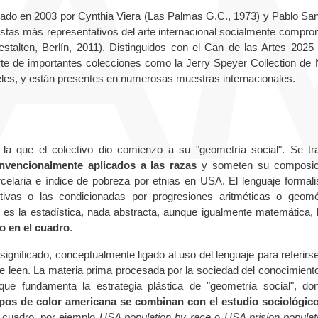
ormado en 2003 por Cynthia Viera (Las Palmas G.C., 1973) y Pablo Sa
rtistas más representativos del arte internacional socialmente compro
stalten, Berlín, 2011). Distinguidos con el Can de las Artes 2025 
te de importantes colecciones como la Jerry Speyer Collection de
geles, y están presentes en numerosas muestras internacionales.
la que el colectivo dio comienzo a su "geome­tría social". Se tr
nvencionalmente aplicados a las razas
y someten su composici
celaria e índice de pobreza por etnias en USA. El lenguaje formali
ivas o las condicionadas por pro­gresiones aritméticas o geomé
 es la estadística, nada abstracta, aunque igualmente matemática, 
do en el cuadro
.
ignificado, conceptualmente ligado al uso del lenguaje para referirse
e leen. La materia prima procesa­da por la sociedad del conocimiento
 que fundamenta la estrategia plástica de "geometría social", d
ampos de color americana se combinan con el estudio sociológic
a cuadro, por ejemplo
USA population by race
o
USA prision populat