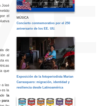
n José
metido
por el
MÚSICA
 Nueva
Concierto conmemorativo por el 250
aniversario de los EE. UU.
ata de
ón al
sta es
tricas
la que
Exposición de la fotoperiodista Marian
Carrasquero: migración, identidad y
 a las
resiliencia desde Latinoamérica
 es la
onde
la
o para
ion by