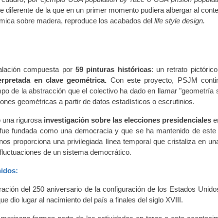
e diferente de la que en un primer momento pudiera albergar al cont
formica sobre madera, repro­duce los acabados del
life style design.
talación compuesta por
59 pinturas históricas
: un retrato pictóric
erpretada en clave geométrica.
Con este proyecto, PSJM conti
po de la abstracción que el colectivo ha dado en llamar "geometría s
es geométricas a partir de datos estadísticos o escrutinios.
 una rigurosa
investigación sobre las elecciones presidenciales
e
e fue fundada como una democracia y que se ha man­tenido de est
nos proporciona una privilegiada línea temporal que cristaliza en un
 fluctuaciones de un sistema democrático.
nidos:
ión del 250 aniversario de la configuración de los Estados Unido
 dio lugar al nacimiento del país a finales del siglo XVIII.