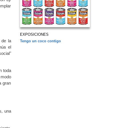
emplar
EXPOSICIONES
o de la
Tengo un coco contigo
núa el
ocial"
n toda
e modo
a gran
s, una