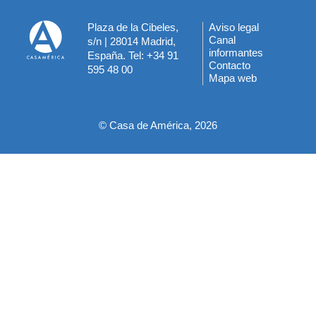
Plaza de la Cibeles,
Aviso legal
Menú
Canal
s/n | 28014 Madrid,
informantes
España. Tel: +34 91
del
Contacto
595 48 00
Mapa web
pie
© Casa de América, 2026