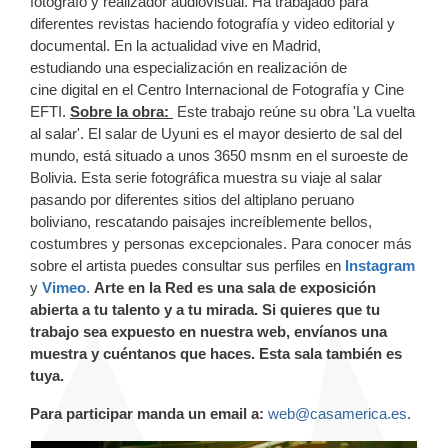
fotógrafo y realizador audiovisual. Ha trabajado para
diferentes revistas haciendo fotografía y video editorial y
documental. En la actualidad vive en Madrid,
estudiando una especialización en realización de
cine digital en el Centro Internacional de Fotografía y Cine
EFTI.
Sobre la obra:
Este trabajo reúne su obra 'La vuelta
al salar'. El salar de Uyuni es el mayor desierto de sal del
mundo, está situado a unos 3650 msnm en el suroeste de
Bolivia. Esta serie fotográfica muestra su viaje al salar
pasando por diferentes sitios del altiplano peruano
boliviano, rescatando paisajes increíblemente bellos,
costumbres y personas excepcionales. Para conocer más
sobre el artista puedes consultar sus perfiles en
Instagram
y
Vimeo
.
Arte en la Red es una sala de exposición
abierta a tu talento y a tu mirada. Si quieres que tu
trabajo sea expuesto en nuestra web, envíanos una
muestra y cuéntanos que haces. Esta sala también es
tuya.
Para participar manda un email a:
web@casamerica.es
.